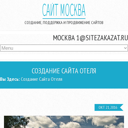
Перейти к основному содержанию
СОЗДАНИЕ, ПОДДЕРЖКА И ПРОДВИЖЕНИЕ САЙТОВ
МОСКВА
1@SITEZAKAZAT.RU
СОЗДАНИЕ САЙТА ОТЕЛЯ
ВЫ ЗДЕСЬ
Вы Здесь:
Создание Сайта Отеля
ОКТ 21, 2016