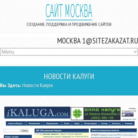
Перейти к основному содержанию
СОЗДАНИЕ, ПОДДЕРЖКА И ПРОДВИЖЕНИЕ САЙТОВ
МОСКВА
1@SITEZAKAZAT.RU
НОВОСТИ КАЛУГИ
ВЫ ЗДЕСЬ
Вы Здесь:
Новости Калуги